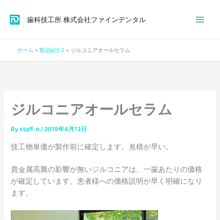
内
容
歯科技工所 株式会社ファインデンタル
を
ス
ホーム
製品紹介2
ジルコニアオールセラム
キ
ッ
プ
ジルコニアオールセラム
By
staff-n
/
2019年4月13日
技工物単価が製作前に確定します。見積が早い。
貴金属高騰の影響が無いジルコニアは、一歯あたりの価格
が確定しています。患者様への価格説明が早く明確になり
ます。