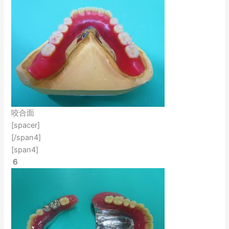
咬合面
[spacer]
[/span4]
[span4]
６