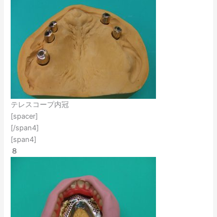
テレスコープ内冠
[spacer]
[/span4]
[span4]
８