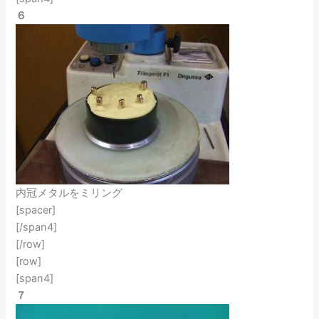
６
内冠メタルをミリング
[spacer]
[/span4]
[/row]
[row]
[span4]
７