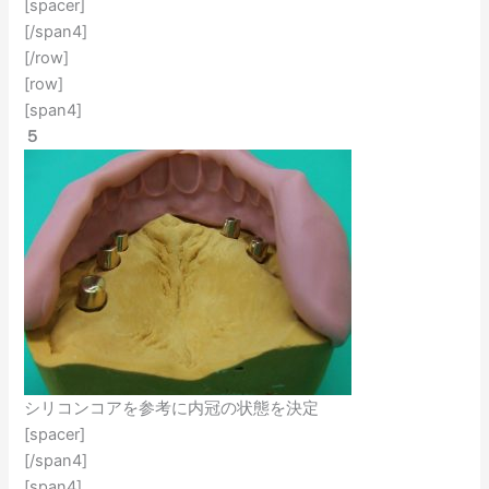
[spacer]
[/span4]
[/row]
[row]
[span4]
５
シリコンコアを参考に内冠の状態を決定
[spacer]
[/span4]
[span4]