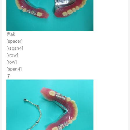
完成
[spacer]
[/span4]
[/row]
[row]
[span4]
７