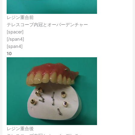
レジン重合前
テレスコープ内冠とオーバーデンチャー
[spacer]
[/span4]
[span4]
10
レジン重合後