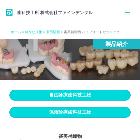
内
容
歯科技工所 株式会社ファインデンタル
を
ス
ホーム
確かな技術
製品情報
審美補綴物 ハイブリッドセラミック
キ
ッ
製品紹介
プ
自由診療歯科技工物
保険診療歯科技工物
審美補綴物